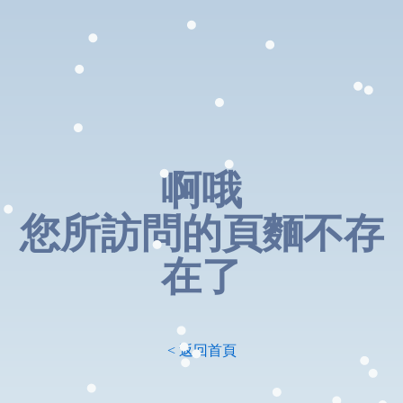
啊哦
您所訪問的頁麵不存
在了
< 返回首頁